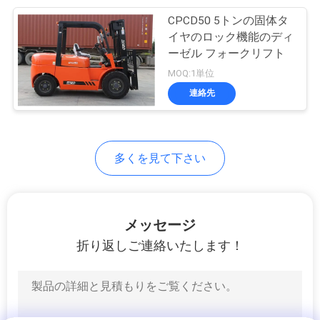
CPCD50 5トンの固体タ
13
イヤのロック機能のディ
フォークリフトの
ーゼル フォークリフト
MOQ:1単位
予備品
連絡先
多くを見て下さい
16
フォークリフトの
メッセージ
積込み機
折り返しご連絡いたします！