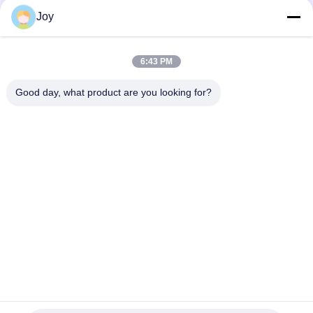
10
Joy
テレハンドラーの
6:43 PM
望遠鏡のフォーク
Good day, what product are you looking for?
リフト
人気カテゴリ
すべて
重量物運搬のフォー
ディーゼル フォーク
クリフト
リフト
容器の範囲のスタッ
電気フォークリフト
カー
ガソリンLPGフォー
空の容器の扱う人
クリフト
起伏の多い地形のフ
側面の積込み機のフ
ォークリフト
ォークリフト