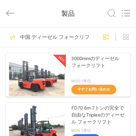
ト
supplier.
Copyright
製品
©
2020
-
2026
Xiamen
家
279
Sealand
中国 ディーゼル フォークリフト
Development
重量物運搬のフォー
Co.,
Ltd..
All
プ
Rights
クリフト
Reserved.
HOT
3000mmのディーゼル
ロ
フォークリフト
ダ
MOQ:1単位
ク
今すぐお問い合わせ
53
ト
ディーゼル フォー
FD70 6m 7トンの完全で
自由なTriplexのディーゼ
クリフト
私
ル フォークリフト
MOQ:1単位