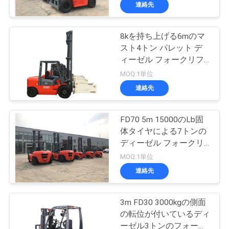
達
連絡先
に
8kを持ち上げる6mのマ
つ
22
スト4トン パレット デ
い
電気フォークリフ
ィーゼル フォークリフ
ト機械
MOQ:1単位
て
ト
連絡先
工
FD70 5m 15000のLb固
体タイヤによる7トンの
場
ディーゼル フォークリ
56
旅
フト
MOQ:1単位
容器の範囲のスタ
連絡先
行
ッカー
3m FD30 3000kgの側面
品
の転位が付いているディ
ーゼル3トンのフォーク