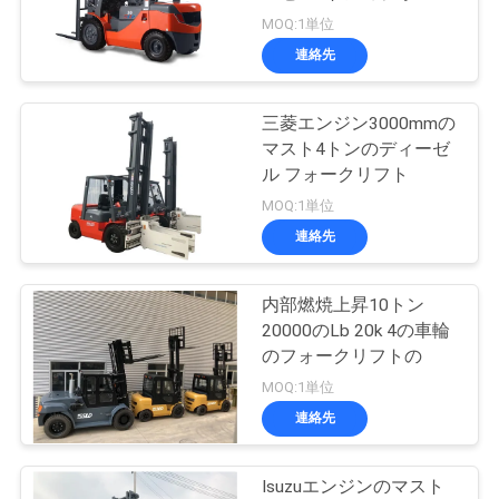
質
リフト
MOQ:1単位
管
連絡先
39
理
三菱エンジン3000mmの
空の容器の扱う人
マスト4トンのディーゼ
地
ル フォークリフト
MOQ:1単位
図
連絡先
PRIVACY
内部燃焼上昇10トン
11
POLICY
20000のLb 20k 4の車輪
ガソリンLPGフォー
のフォークリフトの
MOQ:1単位
クリフト
連絡先
Isuzuエンジンのマスト