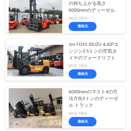
の持ち上がる高さ
6000mmのディーゼル
15
フォークリフト
MOQ:1単位
起伏の多い地形のフ
連絡先
ォークリフト
3m FD35 ISUZU 4JGPエ
ンジン3.5トンの空気タ
イヤのフォークリフト
MOQ:1単位
連絡先
10
側面の積込み機のフ
6000mmのマスト4の方
法方向3トンのディーゼ
ォークリフト
ル トラック
MOQ:1単位
連絡先