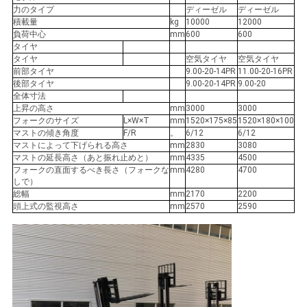
力のタイプ
ディーゼル
ディーゼル
積載量
kg
10000
12000
負荷中心
mm
600
600
タイヤ
タイヤ
空気タイヤ
空気タイヤ
前部タイヤ
9.00-20-14PR
11.00-20-16PR
後部タイヤ
9.00-20-14PR
9.00-20
全体寸法
上昇の高さ
mm
3000
3000
フォークのサイズ
L×W×T
mm
1520×175×85
1520×180×100
マストの傾き角度
F/R
。
6/12
6/12
マストによって下げられる高さ
mm
2830
3080
マストの延長高さ（あと振れ止めと）
mm
4335
4500
フォークの直面するべき長さ（フォークな
mm
4280
4700
しで）
総幅
mm
2170
2200
頭上式の監視高さ
mm
2570
2590