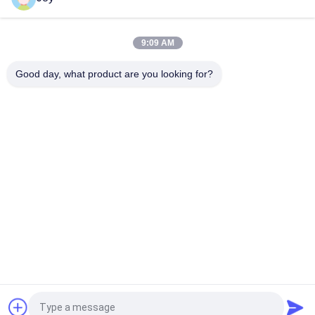
FD100 10Tのディーゼル フォークリフトの完全な小屋の空気タ
イヤ
9:09 AM
FD40ベール クランプが付いている4トンのディーゼル フォーク
リフト
Good day, what product are you looking for?
人気カテゴリ
すべて
重量物運搬のフォー
ディーゼル フォーク
クリフト
リフト
容器の範囲のスタッ
電気フォークリフト
カー
ガソリンLPGフォー
空の容器の扱う人
クリフト
起伏の多い地形のフ
側面の積込み機のフ
ォークリフト
ォークリフト
見積依頼