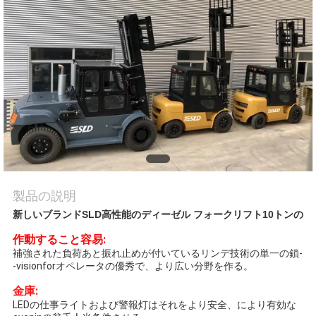
質
管
理
地
図
PRIVACY
製品の説明
POLICY
新しいブランドSLD高性能のディーゼル フォークリフト10トンの
作動すること容易:
補強された負荷あと振れ止めが付いているリンデ技術の単一の鎖-
-visionforオペレータの優秀で、より広い分野を作る。
金庫:
LEDの仕事ライトおよび警報灯はそれをより安全、により有効な