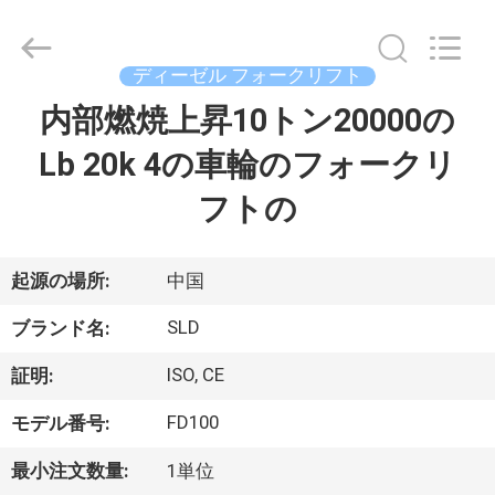
ト
supplier.
Copyright
©
2020
ディーゼル フォークリフト
-
2026
Xiamen
内部燃焼上昇10トン20000の
家
Sealand
Development
Co.,
Lb 20k 4の車輪のフォークリ
Ltd..
All
プ
Rights
フトの
Reserved.
ロ
ダ
起源の場所:
中国
ク
SLD
ブランド名:
ト
ISO, CE
証明:
FD100
モデル番号:
私
最小注文数量:
1単位