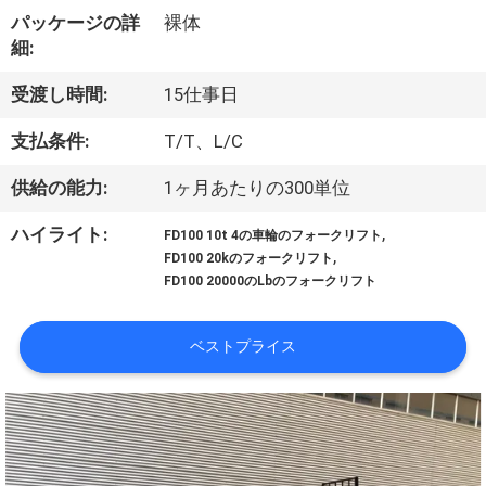
達
パッケージの詳
裸体
に
細:
つ
受渡し時間:
15仕事日
い
支払条件:
T/T、L/C
て
供給の能力:
1ヶ月あたりの300単位
,
ハイライト:
FD100 10t 4の車輪のフォークリフト
工
,
FD100 20kのフォークリフト
FD100 20000のLbのフォークリフト
場
旅
ベストプライス
行
品