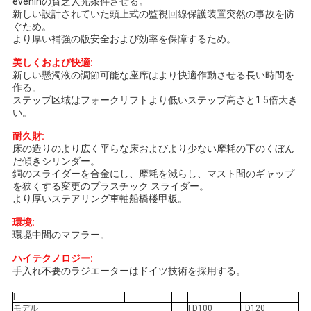
eveninの貧乏人光条件させる。
新しい設計されていた頭上式の監視回線保護装置突然の事故を防
ぐため。
より厚い補強の版安全および効率を保障するため。
美しくおよび快適:
新しい懸濁液の調節可能な座席はより快適作動させる長い時間を
作る。
ステップ区域はフォークリフトより低いステップ高さと1.5倍大き
い。
耐久財:
床の造りのより広く平らな床およびより少ない摩耗の下のくぼん
だ傾きシリンダー。
銅のスライダーを合金にし、摩耗を減らし、マスト間のギャップ
を狭くする変更のプラスチック スライダー。
より厚いステアリング車軸船橋楼甲板。
環境:
環境中間のマフラー。
ハイテクノロジー:
手入れ不要のラジエーターはドイツ技術を採用する。
l
モデル
FD100
FD120