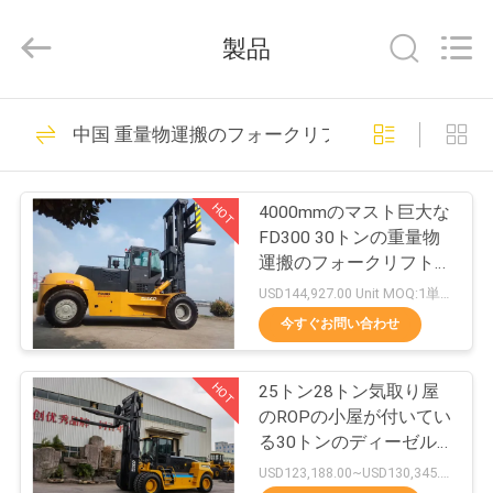
ト
supplier.
Copyright
製品
©
2020
-
2026
Xiamen
家
279
Sealand
中国 重量物運搬のフォークリフト
Development
重量物運搬のフォー
Co.,
Ltd..
All
プ
Rights
クリフト
Reserved.
HOT
4000mmのマスト巨大な
ロ
FD300 30トンの重量物
運搬のフォークリフト装
ダ
置
USD144,927.00 Unit MOQ:1単位
ク
今すぐお問い合わせ
53
ト
ディーゼル フォー
HOT
25トン28トン気取り屋
のROPの小屋が付いてい
クリフト
私
る30トンのディーゼル
フォークリフト
USD123,188.00~USD130,345.00/ Unit MOQ:1単位