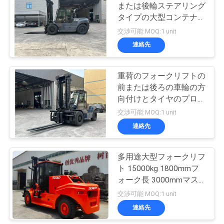
または後輪ステアリング
タイプの大型コンテナフ
15
ォークリフト
交渉可能 MOQ:1 unit
起伏の多い地形のフ
連絡先
ォークリフト
重荷のフォークリフトの
前または後ろの車輪の方
向付けとタイヤのプロン
グの固定により,手作業
交渉可能 MOQ:1 unit
が容易になりました
連絡先
10
側面の積込み機のフ
多用途大型フォークリフ
ト 15000kg 1800mmフ
ォークリフト
ォーク長 3000mmマス
ト揚高 重作業ニーズに
交渉可能 MOQ:1 unit
対応
連絡先