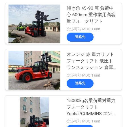
傾き角 45-90 度 負荷中
13
心 600mm 重作業用高容
フォークリフトの
量フォークリフト
交渉可能 MOQ:1 unit
予備品
連絡先
オレンジ 赤 重力リフト
フォークリフト 液圧ト
ランスミッション 倉庫
16
操作用の前輪または後輪
交渉可能 MOQ:1 unit
フォークリフトの
方向付けタイプ
連絡先
積込み機
15000kg名乗荷重対重力
フォークリフト
Yuchai/CUMMINS エンジ
ン性能
交渉可能 MOQ:1 unit