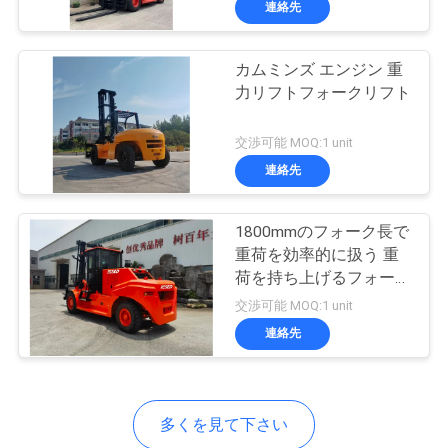
連絡先
10
テレハンドラーの
カムミンズ エンジン 重
望遠鏡のフォーク
力リフトフォークリフト
リフト
交渉可能 MOQ:1 unit
連絡先
1800mmのフォーク長で
重荷を効率的に扱う 重
荷を持ち上げるフォーク
リフトと横向きシフト能
交渉可能 MOQ:1 unit
力
連絡先
多くを見て下さい