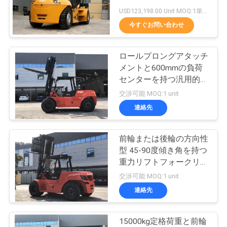
質
USD123,198.00 Unit MOQ:1単位
管
今すぐお問い合わせ
39
理
ロールプロングアタッチ
空の容器の扱う人
メントと600mmの負荷
地
センターを持つ汎用的な
重用フォークリフト
交渉可能 MOQ:1 unit
図
連絡先
PRIVACY
前輪または後輪の方向性
11
POLICY
型 45-90度傾き角を持つ
ガソリンLPGフォー
重力リフトフォークリフ
トとCUMMINSエンジン
交渉可能 MOQ:1 unit
クリフト
連絡先
15000kg定格荷重と前輪