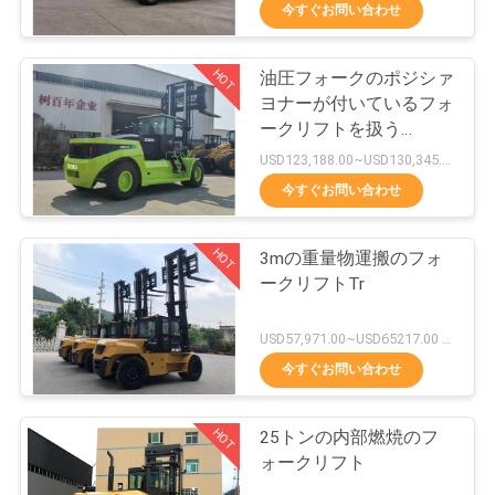
達
今すぐお問い合わせ
に
HOT
油圧フォークのポジシァ
つ
22
ヨナーが付いているフォ
い
電気フォークリフ
ークリフトを扱う
Cummins Engine 30Tの
USD123,188.00~USD130,345.00/ Unit MOQ:1単位
て
容器
ト
今すぐお問い合わせ
工
HOT
3mの重量物運搬のフォ
ークリフトTr
場
56
旅
USD57,971.00~USD65217.00 unit MOQ:1単位
容器の範囲のスタ
今すぐお問い合わせ
行
ッカー
HOT
25トンの内部燃焼のフ
品
ォークリフト