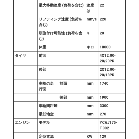
最大移動速度 (負荷を含む)
速度
22
は
リフティング速度 (負荷を
mm/s
220
含む)
順位付け可能性 (負荷を含
%
20
む)
体重
キロ
18000
タイヤ
前面
4X12.00-
20/20PR
後部
2X12.00-
20/18PR
車輪の走
前面
mm
1740
行面
後部
mm
1900
車輪間距離
mm
3300
最低地空
mm
270
エンジン
モデル
YC6J175-
T302
定位電源
KW
129