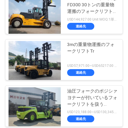
FD300 30トンの重量物
運搬のフォークリフト装
置
USD144,927.00 Unit MOQ:1単位
連絡先
3mの重量物運搬のフォ
ークリフトTr
USD57,971.00~USD65217.00 unit MOQ:1単位
連絡先
油圧フォークのポジシァ
ヨナーが付いているフォ
ークリフトを扱う
Cummins Engine 30Tの
USD123,188.00~USD130,345.00/ Unit MOQ:1単位
容器
連絡先