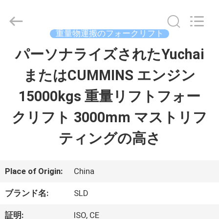
ト
supplier.
Copyright
©
重量物運搬のフォークリフト
2020
-
パーソナライズされたYuchai
家
2026
Xiamen
Sealand
またはCUMMINS エンジン
Development
Co.,
プ
Ltd..
15000kgs 重量リフトフォー
All
Rights
ロ
クリフト 3000mm マストリフ
Reserved.
ダ
ティングの高さ
ク
ト
Place of Origin:
China
ブランド名:
SLD
私
証明:
ISO, CE