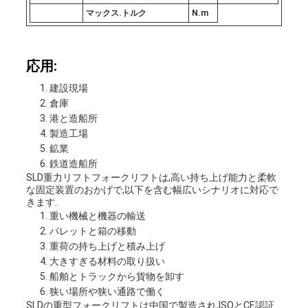
マックス.トルク
N.m
応用:
建設現場
倉庫
港と造船所
製造工場
鉱業
鉄道造船所
SLD重力リフトフォークリフトは,高い持ち上げ能力と柔軟
な固定装置のおかげで,以下を含む幅広いシナリオに対応で
きます.
重い機械と機器の輸送
パレットと箱の移動
重荷の持ち上げと積み上げ
大きすぎる材料の取り扱い
船舶とトラックから貨物を卸す
狭い場所や狭い通路で働く
SLDの重型フォークリフトは中国で製造され,ISOとCE認証