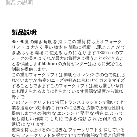
製品の説明
製品説明:
45~90度 の傾き 角度 を 持つ この 重荷 持ち上げ フォーク
リフト は,大きく 重い 物体 を 簡単に 操縦 し,運ぶ こと が で
き,あらゆる 職場 に 使える もの に なり ます.1800mmのフ
ォークの長さは,それが最大の負荷さえ扱うことができるこ
とを保証します600mm の負荷センターは,さらに安定性と
制御を提供します.
この重用フォークリフトは 鮮明なオレンジ-赤の色で提供さ
れていますが 特定のニーズや好みに合わせて カスタマイズ
することもできますこのフォークリフトは,最も厳しい条件
にも耐えられるように作られています極端な温度から荒れ
野まで
このフォークリフトは 液圧トランスミッションで動いて 作
業を迅速かつ効率的に 行うのに必要な 流暢で正確な性能を
提供しますその 強力 な エンジン と 堅牢 な 構造 に よっ て,
最も 厳しい 作業 に も 対応 できる 信頼 さ れ た 耐久 性 の
選択 に なり ます.
重荷を持ち上げるのに必要な フォークリフトを 探している
なら フォークリフトを 探すだけです印象的な仕様と信頼性