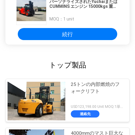
パーソナライズされたYuchaiまたは
CUMMINS エンジン 15000kgs 重量
リフトフォークリフト 3000mm マス
トリフティングの高さ
MOQ：
1 unit
続行
トップ製品
25トンの内部燃焼のフ
ォークリフト
USD123,198.00 Unit MOQ:1単位
連絡先
4000mmのマスト巨大な