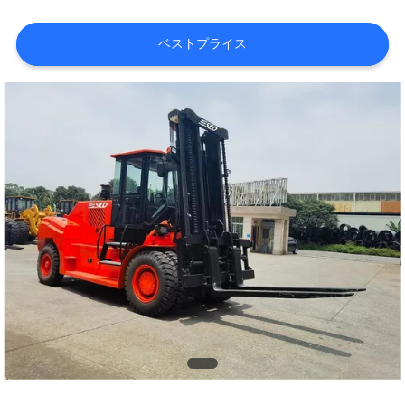
品
ベストプライス
質
管
理
地
図
PRIVACY
POLICY