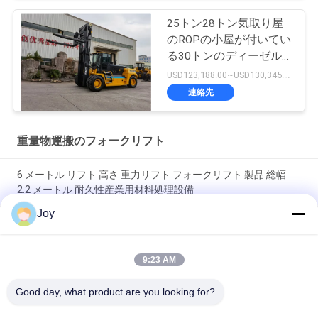
25トン28トン気取り屋
のROPの小屋が付いてい
る30トンのディーゼル
フォークリフト
USD123,188.00~USD130,345.00/ Unit MOQ:1単位
連絡先
重量物運搬のフォークリフト
6 メートル リフト 高さ 重力リフト フォークリフト 製品 総幅
2.2 メートル 耐久性産業用材料処理設備
Joy
ボックスタイプインナーアウターマストカウンタバランスフォ
ークリフト全体サイズ 7200x2550x3460mm 倉庫用ヘビーデュ
ーティリフティング車両
9:23 AM
210バール油圧システム圧力 ヘビーリフトフォークリフト 定格
Good day, what product are you looking for?
積載量 16000kg カスタマイズOEM 過酷な作業に最適