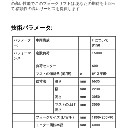
の高い性能でこのフォークリフトは,あなたの期待を上回っ
て,信頼性の高いサービスを提供します.
技術パラメータ:
パラメータ
車両構成
F について
ー:
D
1
5
0
パフォーマ
定数負荷
15000
ンス
負荷センター
600
マストの傾斜角 (前/後)
o
6/12 年齢
総寸法
長さ
mm
6635
幅
mm
2230
高さ
mm
3050
マストの上げ
mm
3000
高さ
フォークサイズ (L*W*H)
mm
1800×200×90
ミニター回転半径
mm
4800