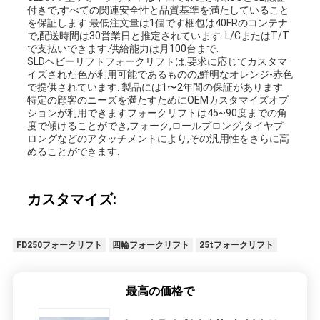
付きで,すべての関連安全性と品質基準を満たしていること
を保証します.最低注文量は1個です梱包は40FRのコンテナ
で,配送時間は30営業日と推定されています. L/CまたはT/T
で支払いできます.供給能力は月100台まで.
SLDヘビーリフトフォークリフトは,要求に応じてカスタマ
イズされた色が利用可能であるものの,鮮明なオレンジ-赤色
で提供されています. 製品には1〜2年間の保証があります.
特定の顧客のニーズを満たすためにOEMカスタマイズオプ
ションが利用できますフォークリフトは45~90度までの角
度で傾けることができ,フォーク,ロールプロング,タイヤプ
ロングなどのアタッチメントにより,その汎用性をさらに高
めることができます.
カスタマイズ:
FD250フォークリフト
四輪フォークリフト
25tフォークリフト
最高の価格で