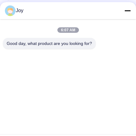
Joy
FDS100ディーゼル側面の積込み機のフォークリフト10トン
側面の積込み機のフォークリフト3トンの
6:07 AM
ISUZUエンジンを搭載する側面のフォークリフト6トンの
Good day, what product are you looking for?
人気カテゴリ
すべて
重量物運搬のフォー
ディーゼル フォーク
クリフト
リフト
容器の範囲のスタッ
電気フォークリフト
カー
ガソリンLPGフォー
空の容器の扱う人
クリフト
起伏の多い地形のフ
側面の積込み機のフ
ォークリフト
ォークリフト