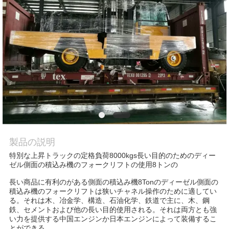
質
管
理
地
図
PRIVACY
製品の説明
POLICY
特別な上昇トラックの定格負荷8000kgs長い目的のためのディー
ゼル側面の積込み機のフォークリフトの使用8トンの
長い商品に有利のがある側面の積込み機8Tonのディーゼル側面の
積込み機のフォークリフトは狭いチャネル操作のために適してい
る。それは木、冶金学、構造、石油化学、鉄道で主に、木、鋼
鉄、セメントおよび他の長い目的使用される。それは両方とも強
い力を提供する中国エンジンか日本エンジンによって装備するこ
とができる。