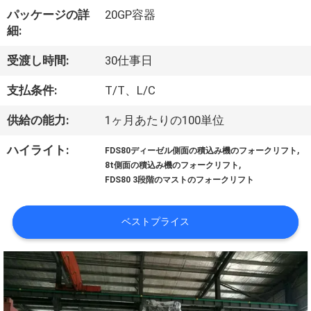
達
パッケージの詳
20GP容器
に
細:
つ
受渡し時間:
30仕事日
い
支払条件:
T/T、L/C
て
供給の能力:
1ヶ月あたりの100単位
,
ハイライト:
FDS80ディーゼル側面の積込み機のフォークリフト
工
,
8t側面の積込み機のフォークリフト
FDS80 3段階のマストのフォークリフト
場
旅
ベストプライス
行
品