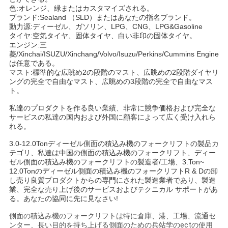
色:オレンジ、緑またはカスタマイズされる。
ブランド:Sealand （SLD）またはあなたの指名ブランド。
動力源:ディーゼル、ガソリン、LPG、CNG、LPG&Gasoline
タイヤ:空気タイヤ、固体タイヤ、白い非印の固体タイヤ。
エンジン:三
菱/Xinchai/ISUZU/Xinchang/Volvo/Isuzu/Perkins/Cummins Engine
は任意である。
マスト:標準的な広眺め2の段階のマスト、広眺めの2段階ダイヤリ
ングの完全で自由なマスト、広眺めの3段階の完全で自由なマス
ト。
私達のプロダクトを作る良い業績、非常に競争価格および完全な
サービスの私達の国内および外国に顧客によって広く受け入れら
れる。
3.0-12.0Tonディーゼル側面の積込み機のフォークリフトの製品カ
テゴリ、私達は中国の側面の積込み機のフォークリフト、ディー
ゼル側面の積込み機のフォークリフトの製造者/工場、3.Ton~
12.0Tonのディーゼル側面の積込み機のフォークリフトR & Dの卸
し売り良質プロダクトからの専門にされた製造業者であり、製造
業、完全な売り上げ後のサービスおよびテクニカル サポートがあ
る。あなたの協同に先に見なさい!
側面の積込み機のフォークリフトは特に倉庫、港、工場、流通セ
ンター、長い目的を持ち上げる側面のための兵站学のectの使用