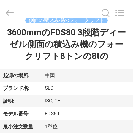
ト
supplier.
Copyright
©
2020
側面の積込み機のフォークリフト
-
2026
Xiamen
3600mmのFDS80 3段階ディー
家
Sealand
Development
Co.,
ゼル側面の積込み機のフォー
Ltd..
All
プ
Rights
クリフト8トンの8tの
Reserved.
ロ
ダ
起源の場所:
中国
ク
SLD
ブランド名:
ト
ISO, CE
証明:
FDS80
モデル番号:
私
最小注文数量:
1単位