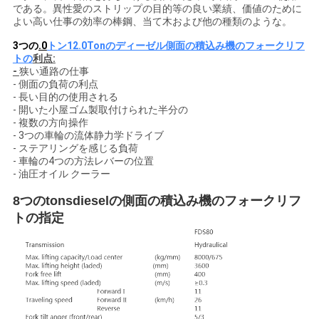
である。異性愛のストリップの目的等の良い業績、価値のために
よい高い仕事の効率の棒鋼、当て木および他の種類のような。
3つの
.0
トン12.0Tonの
ディーゼル側面の積込み機のフォークリフ
トの
利点:
-
狭い通路の仕事
- 側面の負荷の利点
- 長い目的の使用される
- 開いた小屋ゴム製取付けられた半分の
- 複数の方向操作
- 3つの車輪の流体静力学ドライブ
- ステアリングを感じる負荷
- 車輪の4つの方法レバーの位置
- 油圧オイル クーラー
8つのtonsdieselの側面の積込み機のフォークリフ
トの指定