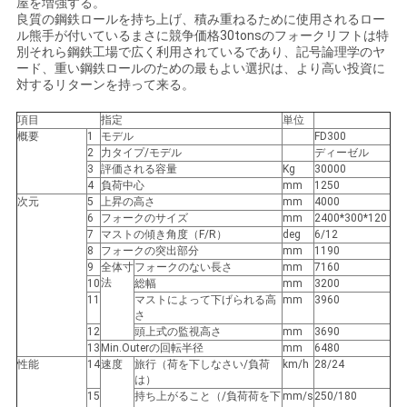
屋を増強する。
良質の鋼鉄ロールを持ち上げ、積み重ねるために使用されるロー
ル熊手が付いているまさに競争価格30tonsのフォークリフトは特
別それら鋼鉄工場で広く利用されているであり、記号論理学のヤ
ード、重い鋼鉄ロールのための最もよい選択は、より高い投資に
対するリターンを持って来る。
項目
指定
単位
概要
1
モデル
FD300
2
力タイプ/モデル
ディーゼル
3
評価される容量
Kg
30000
4
負荷中心
mm
1250
次元
5
上昇の高さ
mm
4000
6
フォークのサイズ
mm
2400*300*120
7
マストの傾き角度（F/R）
deg
6/12
8
フォークの突出部分
mm
1190
9
全体寸
フォークのない長さ
mm
7160
法
10
総幅
mm
3200
11
マストによって下げられる高
mm
3960
さ
12
頭上式の監視高さ
mm
3690
13
Min.Outerの回転半径
mm
6480
性能
14
速度
旅行（荷を下しなさい/負荷
km/h
28/24
は）
15
持ち上がること（/負荷荷を下
mm/s
250/180