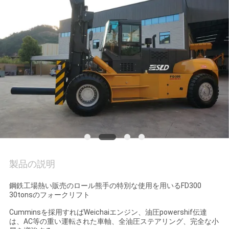
質
管
理
地
図
PRIVACY
POLICY
製品の説明
鋼鉄工場熱い販売のロール熊手の特別な使用を用いるFD300
30tonsのフォークリフト
Cumminsを採用すればWeichaiエンジン、油圧powershif伝達
は、AC等の重い運転された車軸、全油圧ステアリング、完全な小