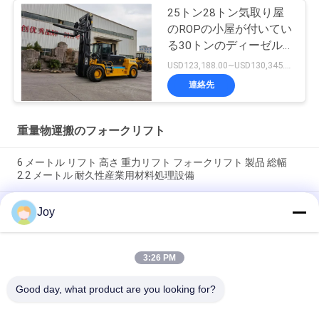
25トン28トン気取り屋
のROPの小屋が付いてい
る30トンのディーゼル
フォークリフト
USD123,188.00~USD130,345.00/ Unit MOQ:1単位
連絡先
重量物運搬のフォークリフト
6 メートル リフト 高さ 重力リフト フォークリフト 製品 総幅
2.2 メートル 耐久性産業用材料処理設備
ボックスタイプインナーアウターマストカウンタバランスフォ
Joy
ークリフト全体サイズ 7200x2550x3460mm 倉庫用ヘビーデュ
ーティリフティング車両
3:26 PM
210バール油圧システム圧力 ヘビーリフトフォークリフト 定格
積載量 16000kg カスタマイズOEM 過酷な作業に最適
Good day, what product are you looking for?
人気カテゴリ
すべて