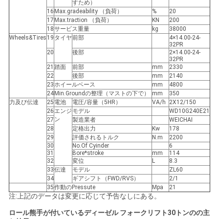
すため）
16
Max.gradeability （負荷）
%
20
17
Max.traction （負荷）
KN
200
18
サービス重量
kg
38000
Wheels&Tires
19
タイヤ
前部
4×14.00-24-
32PR
20
後部
2×14.00-24-
32PR
21
踏面
前部
mm
2330
22
後部
mm
2140
23
ホイールベース
mm
4800
24
Min.Groundの整理（マストの下で）
mm
350
力及び伝達
25
電池
電圧/容量（5HR）
VA/h
2X12/150
26
エンジ
モデル
WD10G240E21
ン
27
製造業者
WEICHAI
28
定格出力
Kw
178
29
評価されるトルク
N.m
2200
30
No.Of Cyinder
6
31
Bore*stroke
mm
114
32
変位
L
8.3
33
伝達
モデル
ZL60
34
ギアシフト（FWD/RVS）
2/1
35
作動のPressute
Mpa
21
注:上記のデータは変更に応じて予告なしにある。
ロール熊手が付いているディーゼル フォークリフト30トンのの主