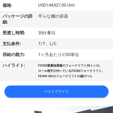
達
USD144,927.00 Unit
価格:
に
パッケージの詳
平らな棚の容器
つ
細:
い
受渡し時間:
30仕事日
て
支払条件:
T/T、L/C
供給の能力:
1ヶ月あたりの50単位
工
,
ハイライト:
場
FD300重量物運搬のフォークリフト30トンの
,
ロール熊手が付いているFD300フォークリフト
旅
FD300 30tのフォークリフトの揚げべら
行
ベストプライス
品