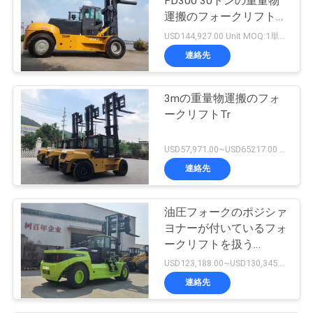
FD300 30トンの重量物
運搬のフォークリフト装
置
USD144,927.00 Unit MOQ:1単位
連絡先
3mの重量物運搬のフォ
ークリフトTr
USD57,971.00~USD65217.00 unit MOQ:1単位
連絡先
油圧フォークのポジシァ
ヨナーが付いているフォ
ークリフトを扱う
Cummins Engine 30Tの
USD123,188.00~USD130,345.00/ Unit MOQ:1単位
容器
連絡先