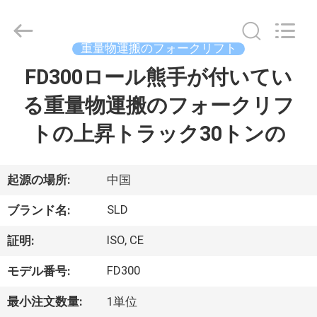
ト
supplier.
Copyright
©
2020
重量物運搬のフォークリフト
-
2026
Xiamen
FD300ロール熊手が付いてい
家
Sealand
Development
Co.,
る重量物運搬のフォークリフ
Ltd..
All
プ
Rights
トの上昇トラック30トンの
Reserved.
ロ
ダ
起源の場所:
中国
ク
SLD
ブランド名:
ト
ISO, CE
証明:
FD300
モデル番号:
私
最小注文数量:
1単位