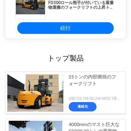
FD300ロール熊手が付いている重量
物運搬のフォークリフトの上昇トラ
ック30トンの
続行
トップ製品
25トンの内部燃焼のフ
ォークリフト
USD123,198.00 Unit MOQ:1単位
連絡先
4000mmのマスト巨大な