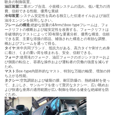
験弁の制御装置。
油圧装置:
二重ポンプ合流、小規模システムの流れ、低い電力の消
費、信頼できる性能、優秀な業績
冷却装置:
システム安定性を高める独立した伝達オイルおよび油圧
油冷エンジンを採用しなさい。
フレームの構造:
絶妙な技量の&firmのbox-typeフレームは、フォ
ークリフトの横断および縦安定性を改善する。フォークリフトは
非破壊的なテストによって3D有限な要素分析、優秀な構造、信頼
できる質、主要な溶接の部品、補強された構造との有効な調整、
橋およびフレームを通って得る。
タイヤ:
米中共同ブランド、抵抗力がある、高力タイヤ刺すため身
に着け、くまの重い荷を積まれる、安全、信頼できる。
フォーク:
使用滝のフォーク、油圧フォークのポジシァヨナーおよ
び側面の転位と、容易な操作および運転者の労働の強度を減らす
ため。
マスト:
Box-type内部外的なマスト、特別な万能の軸受、増加の持
ち上がる性能。
タクシー:
空気調節および破裂の膜、耐圧防爆の、熱絶縁材を使っ
て、まぶしさ、サンルーフを使って贅沢なタクシー、広い眺めお
よび快適な座席の適用範囲が広い制御を弱める健全な絶縁材を防
ぐため。