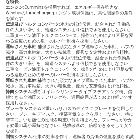
な特長:
エンジン:
Cumminsを採用すれば、エネルギー保存強力な、
Weichaiのturbochargingエンジン環境保護は、高性能操作の条件
を満たす。
伝達及びトルク コンバータ:
水力の転位伝達、結合された作動条
件の大きい牽引を、輸送システムより信頼できる使用しなさい。
二重タービン油圧トルク コンバータ、操作のためにより容易な変
わる速度のための単一のレバー制御を採用しなさい。
運転された車軸:
補強された頑丈なタイプ運転された車軸、ハブの
減少、高力車軸箱、大きい積載量、優秀な安定性および信頼性。
伝達及びトルク コンバータ:
水力の転位伝達、結合された作動条
件の大きい牽引を、輸送システムより信頼できる使用しなさい。
二重タービン油圧トルク コンバータ、操作のためにより容易な変
わる速度のための単一のレバー制御を採用しなさい。
運転された車軸:
補強された頑丈なタイプ運転された車軸、ハブの
減少、高力車軸箱、大きい積載量、優秀な安定性および信頼性。
操向システム:
横断オイル シリンダー タイプ ステアリング橋、信
頼できる全油圧ステアリングを、適用範囲が広くおよび軽いです
採用しなさい。
ブレーキ システム:
4重いカリパスのディスク ブレーキを使用しな
さい、ブレーキ ディスク、後部空気タンクを厚くしなさい。特に
非常によい耐熱性の性能を時重い荷を積まれた、ブレーキがかか
る効果の馬小屋持ちなさい。熱放散速の、信頼できるそして安全
な操作。
制御システム:
仕事の効率を作り、運転者の労働の強度を減らす試